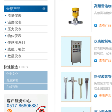
高频雷达物
全部产品
江苏瑞普仪表科技有限公司
高频雷达物位
流量仪表
温度仪表
查看产品
压力仪表
物位仪表
仪表控制柜
传感器系列
仪表控制柜是
线缆，桥架
控制仪、记录
数显仪表
柜体。采用先
查看产品
观、坚固、实
快速抵达
LINKS
企业文化
热安装套管
资质荣誉
热安装套管与
在线咨询
双金属温度计
热电阻和双金
查看产品
可用于高压高
压力表冷凝