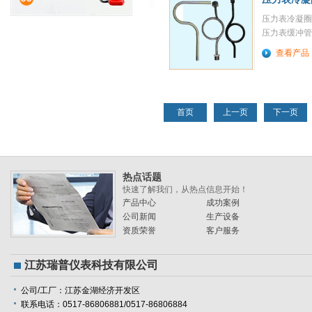
压力表冷凝圈
压力表缓冲管
压力表测量的
查看产品
件，是用来缓
弹簧的瞬时冲
护的装置。广
食品、造纸、
首页
上一页
下一页
业的设备、工
力进行测量的
GO
热点话题
快速了解我们，从热点信息开始！
产品中心
成功案例
公司新闻
生产设备
资质荣誉
客户服务
江苏瑞普仪表科技有限公司
公司/工厂：江苏金湖经济开发区
联系电话：0517-86806881/0517-86806884